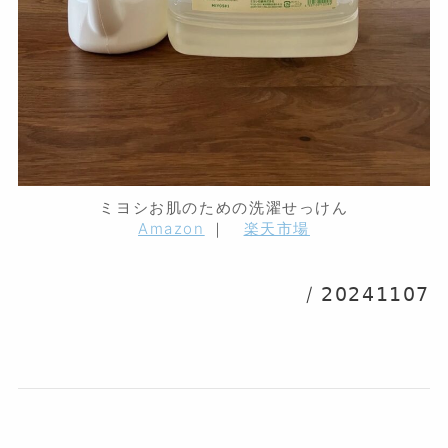
ミヨシお肌のための洗濯せっけん
Amazon
｜
楽天市場
/ 𝟤𝟢𝟤𝟦𝟣𝟣𝟢𝟩