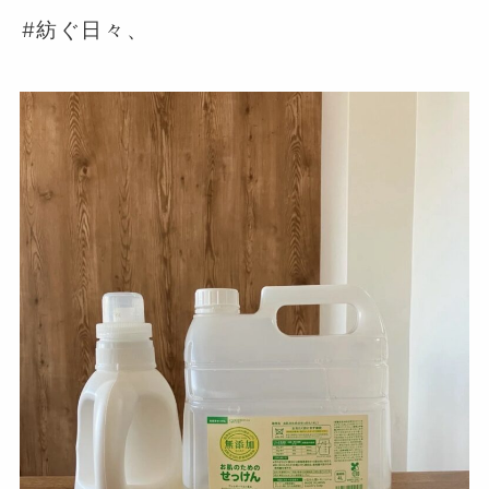
⁡#紡ぐ日々、